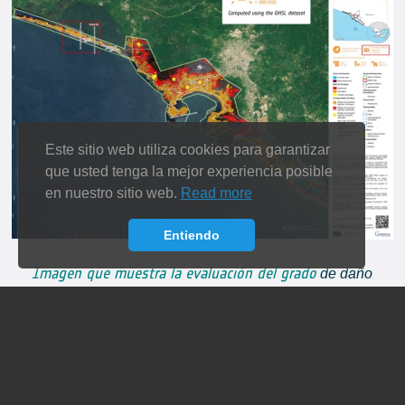
Este sitio web utiliza cookies para garantizar
que usted tenga la mejor experiencia posible
en nuestro sitio web.
Read more
Entiendo
Imagen que muestra la evaluación del grado
de daño
según el mapa de clasificación del CEMS de la costa de
Acapulco, México, tras el paso del huracán Otis el 25 de
octubre de 2023. La imagen incluye la población
potencialmente afectada, calculada a partir de conjuntos de
datos del GHSL. Crédito: Unión Europea, Servicio de
Gestión de Emergencias Copernicus.