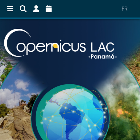
Accueil
À propos
Dernières nouvelles
Le Campus Digital
Services d’observation de la Terre
CopernicusLAC platform
Image de la Semaine
Événements et formations
Opportunités de participation
Ressources
Blog
Contactez-nous
FR