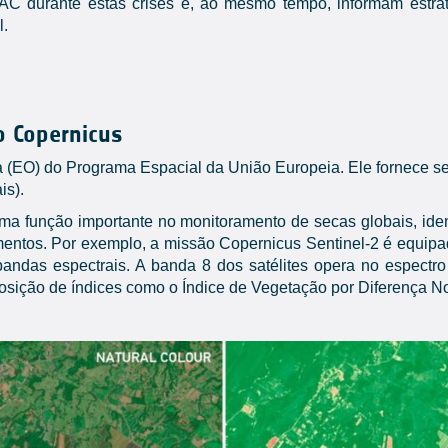
AC durante estas crises e, ao mesmo tempo, informam estraté
l.
o Copernicus
(EO) do Programa Espacial da União Europeia. Ele fornece ser
is).
a função importante no monitoramento de secas globais, ident
mentos. Por exemplo, a missão Copernicus Sentinel-2 é equipad
andas espectrais. A banda 8 dos satélites opera no espectro 
osição de índices como o Índice de Vegetação por Diferença N