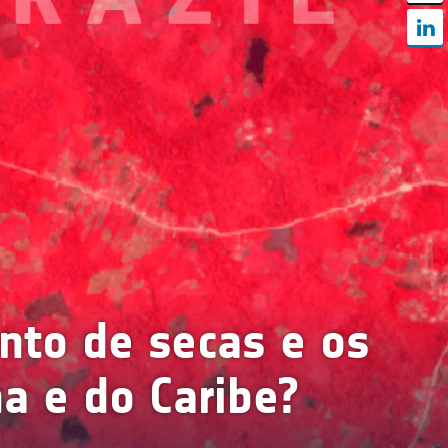
nto de secas e os
na e do Caribe?