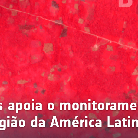
s apoia o monitorame
gião da América Lati