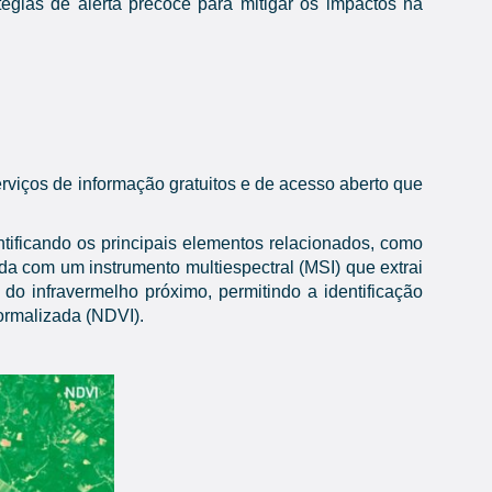
gias de alerta precoce para mitigar os impactos na
viços de informação gratuitos e de acesso aberto que
ificando os principais elementos relacionados, como
a com um instrumento multiespectral (MSI) que extrai
do infravermelho próximo, permitindo a identificação
ormalizada (NDVI).