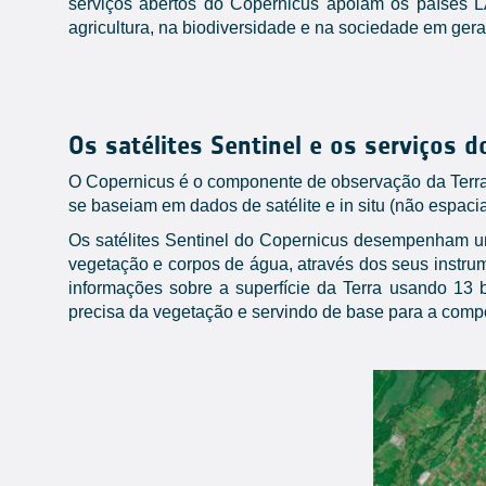
serviços abertos do Copernicus apoiam os países L
agricultura, na biodiversidade e na sociedade em gera
Os satélites Sentinel e os serviços d
O Copernicus é o componente de observação da Terra 
se baseiam em dados de satélite e in situ (não espacia
Os satélites Sentinel do Copernicus desempenham um
vegetação e corpos de água, através dos seus instru
informações sobre a superfície da Terra usando 13 b
precisa da vegetação e servindo de base para a comp