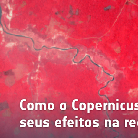
Como o Copernicu
seus efeitos na re