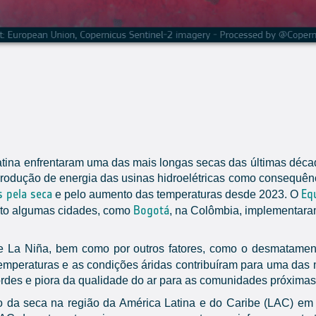
atina enfrentaram uma das mais longas secas das últimas déc
 produção de energia das usinas hidroelétricas como consequênci
s pela seca
Eq
e pelo aumento das temperaturas desde 2023. O
Bogotá
anto algumas cidades, como
, na Colômbia, implementara
e La Niña, bem como por outros fatores, como o desmatament
temperaturas e as condições áridas contribuíram para uma das
ordes e piora da qualidade do ar para as comunidades próximas
o da seca na região da América Latina e do Caribe (LAC) em 