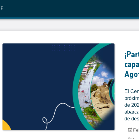
RE
¡Par
capa
Ago
El Cen
próxim
de 202
abarca
de des
Fe