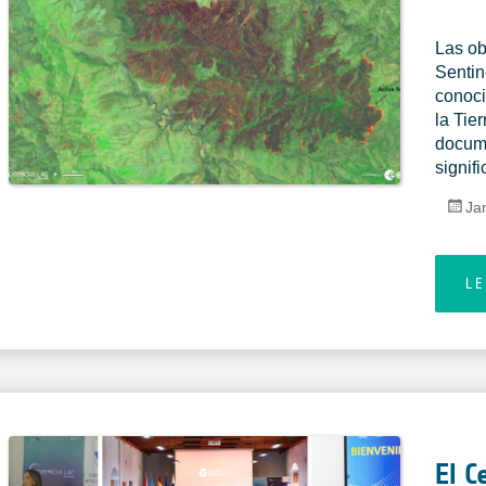
Las ob
Sentin
conoci
la Tie
docume
signif
Ja
L
El 