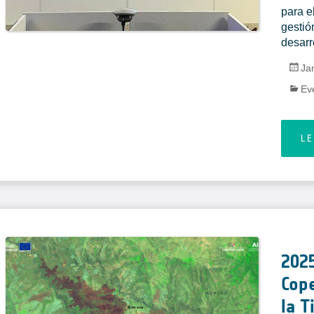
para e
gestió
desarr
Ja
Ev
L
2025
Cope
la T