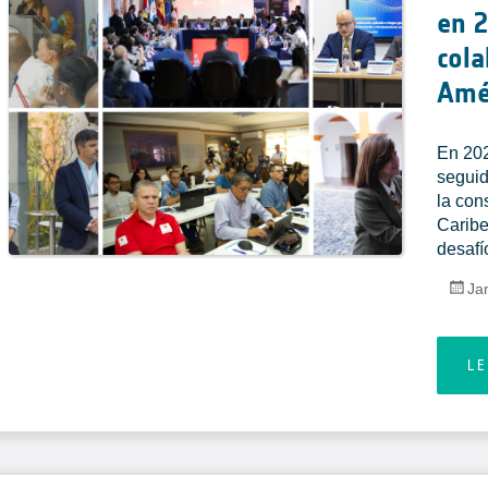
en 2
cola
Amér
En 20
seguid
la con
Caribe
desafí
Ja
L