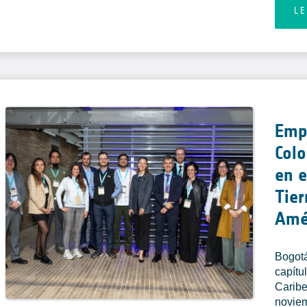
L
Emp
Col
en e
Tier
Amér
Bogotá
capítu
Caribe
noviem