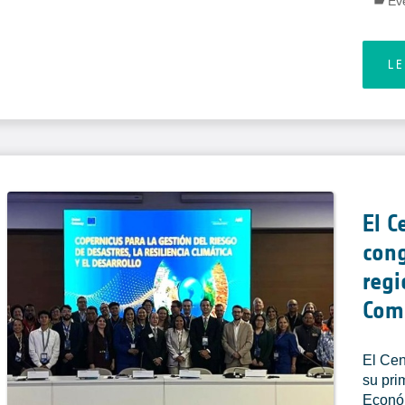
Ev
L
El 
cong
regi
Com
El Cen
su pri
Económ