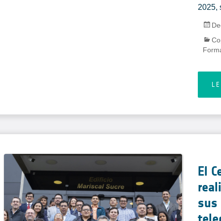
2025, 
De
Co
Form
L
El 
real
sus 
tele