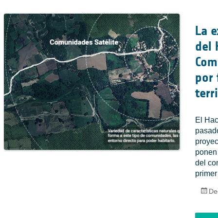
La e
del 
Comu
por 
terr
El Hac
pasado
proyec
ponen 
del co
primer
De