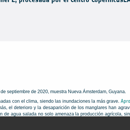
19 de septiembre de 2020, muestra Nueva Ámsterdam, Guyana.
Apr
adas con el clima, siendo las inundaciones la más grave.
ás, el deterioro y la desaparición de los manglares han agra
sión de agua salada no solo amenaza la producción agrícola, s
el del mar en Guyana
está aumentando a un ritmo superior a la 