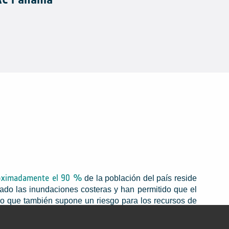
oximadamente el 90 %
de la población del país reside
vado las inundaciones costeras y han permitido que el
ino que también supone un riesgo para los recursos de
media mundial de 2 a 4 mm, lo que intensifica aún más